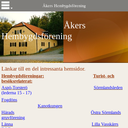
Åkers Hembygdsförening
Åkers
Hembygdsförening
Länkar till en del intressanta hemsidor.
Hembygdsföreningar:
Turist- och
besöksrelaterat:
Aspö-Torsterö
Sörmlandsleden
(lederna 15 - 17)
Fogdöns
Kanotkungen
Härads
Östra Sörmlands
gruvförening
Länna
Lilla Vasskärrs