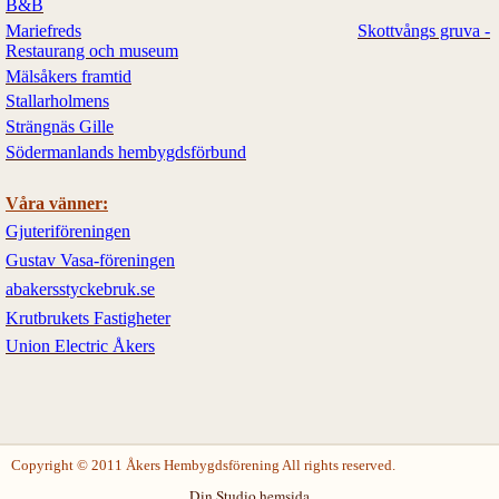
B&B
Mariefreds
Skottvångs gruva -
Restaurang och museum
Mälsåkers framtid
Stallarholmens
Strängnäs Gille
Södermanlands hembygdsförbund
Våra vänner:
Gjuteriföreningen
Gustav Vasa-föreningen
a
bakersstyckebruk.se
Krutbrukets Fastigheter
Union Electric Åkers
Copyright © 2011 Åkers Hembygdsförening All rights reserved.
Din Studio hemsida